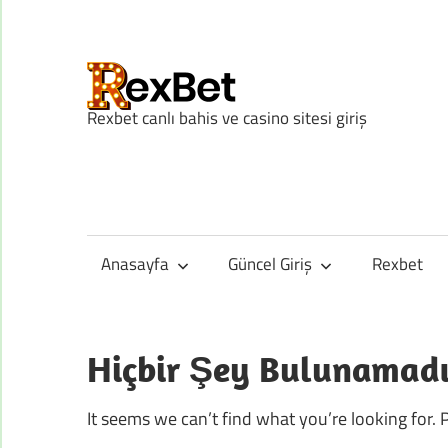
İçeriğe
geç
Rexbet
Rexbet canlı bahis ve casino sitesi giriş
TR
Anasayfa
Güncel Giriş
Rexbet
Hiçbir Şey Bulunamad
It seems we can’t find what you’re looking for. 