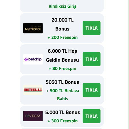
Kimliksiz Giriş
20.000 TL
TIKLA
Bonus
+ 200 Freespin
6.000 TL Hoş
TIKLA
Geldin Bonusu
+ 80 Freespin
5050 TL Bonus
TIKLA
+ 500 TL Bedava
Bahis
5.000 TL Bonus
TIKLA
+ 300 Freespin