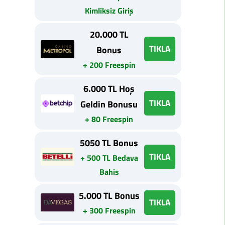
Kimliksiz Giriş
20.000 TL
TIKLA
Bonus
+ 200 Freespin
6.000 TL Hoş
TIKLA
Geldin Bonusu
+ 80 Freespin
5050 TL Bonus
TIKLA
+ 500 TL Bedava
Bahis
5.000 TL Bonus
TIKLA
+ 300 Freespin