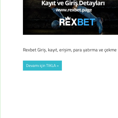
Rexbet Giriş, kayıt, erişim, para yatırma ve çekme
Devamı için TIKLA