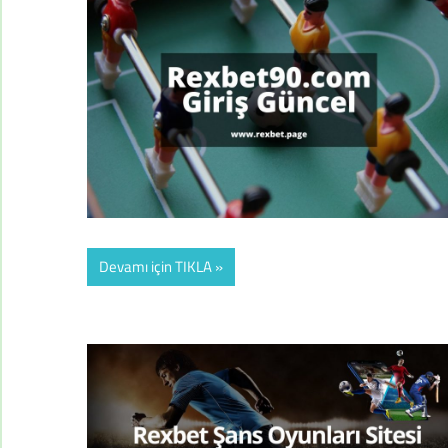
Devamı için TIKLA