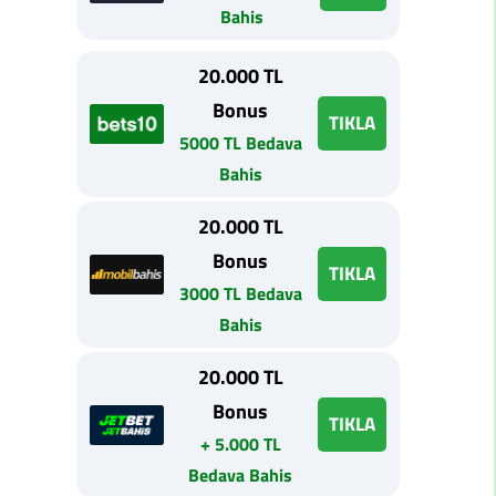
Bahis
20.000 TL
Bonus
TIKLA
5000 TL Bedava
Bahis
20.000 TL
Bonus
TIKLA
3000 TL Bedava
Bahis
20.000 TL
Bonus
TIKLA
+ 5.000 TL
Bedava Bahis