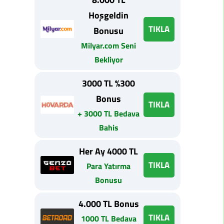
Hoşgeldin
TIKLA
Bonusu
Milyar.com Seni
Bekliyor
3000 TL %300
Bonus
TIKLA
+ 3000 TL Bedava
Bahis
Her Ay 4000 TL
TIKLA
Para Yatırma
Bonusu
4.000 TL Bonus
TIKLA
1000 TL Bedava