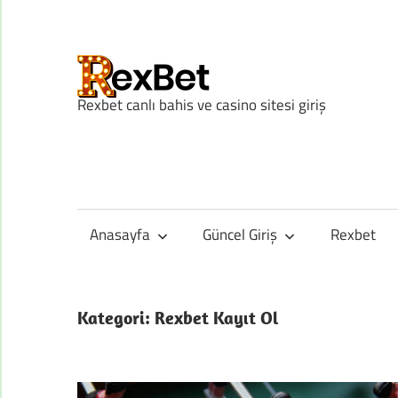
İçeriğe
geç
Rexbet
Rexbet canlı bahis ve casino sitesi giriş
TR
Anasayfa
Güncel Giriş
Rexbet
Kategori:
Rexbet Kayıt Ol