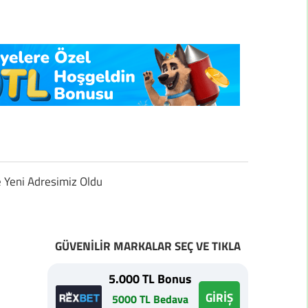
 Yeni Adresimiz Oldu
GÜVENİLİR MARKALAR SEÇ VE TIKLA
5.000 TL Bonus
GİRİŞ
5000 TL Bedava