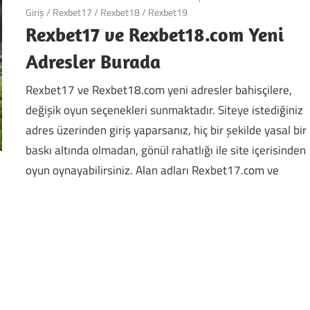
Giriş
/
Rexbet17
/
Rexbet18
/
Rexbet19
Rexbet17 ve Rexbet18.com Yeni
Adresler Burada
Rexbet17 ve Rexbet18.com yeni adresler bahisçilere,
değişik oyun seçenekleri sunmaktadır. Siteye istediğiniz
adres üzerinden giriş yaparsanız, hiç bir şekilde yasal bir
baskı altında olmadan, gönül rahatlığı ile site içerisinden
oyun oynayabilirsiniz. Alan adları Rexbet17.com ve